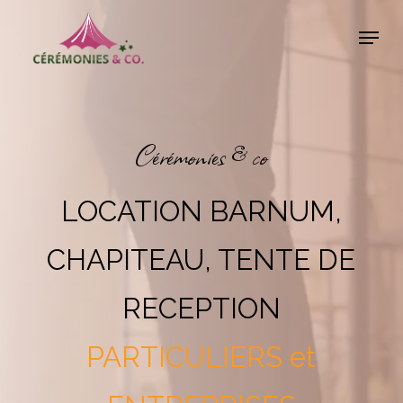
Skip
Menu
to
Close
main
Menu
content
Cérémonies & co
LOCATION BARNUM,
CHAPITEAU, TENTE DE
RECEPTION
PARTICULIERS et