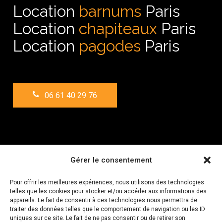
Location
barnums
Paris
Location
chapiteaux
Paris
Location
pagodes
Paris
0
6
6
1
4
0
2
9
7
6
Horaires
Gérer le consentement
Pour offrir les meilleures expériences, nous utilisons des technologies
Du lundi au vendredi
telles que les cookies pour stocker et/ou accéder aux informations des
de 09h à 17h
appareils. Le fait de consentir à ces technologies nous permettra de
traiter des données telles que le comportement de navigation ou les ID
uniques sur ce site. Le fait de ne pas consentir ou de retirer son